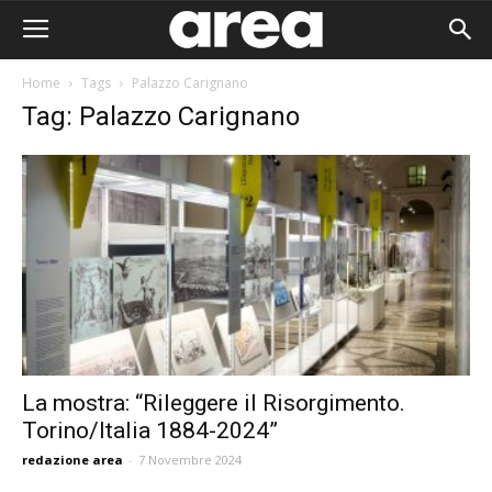
Home
Tags
Palazzo Carignano
Tag: Palazzo Carignano
La mostra: “Rileggere il Risorgimento.
Torino/Italia 1884-2024”
Area I
redazione area
-
7 Novembre 2024