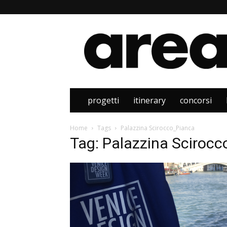
Area
progetti
itinerary
concorsi
Home
Tags
Palazzina Scirocco_Pianca
Tag: Palazzina Sciroc