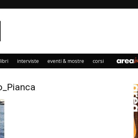
libri
interviste
eventi & mostre
corsi
co_Pianca