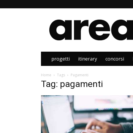
Area
progetti
itinerary
concorsi
Home
Tags
Pagamenti
Tag: pagamenti