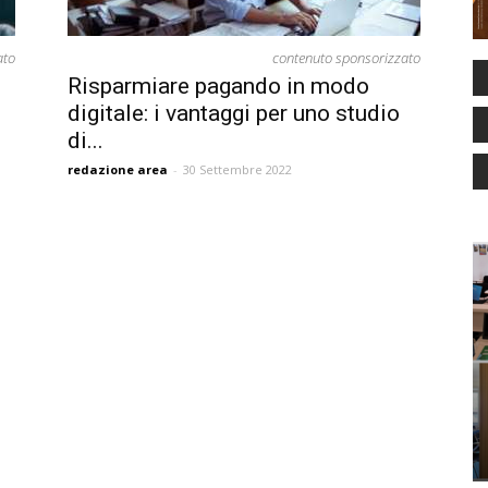
ato
contenuto sponsorizzato
Risparmiare pagando in modo
digitale: i vantaggi per uno studio
di...
redazione area
-
30 Settembre 2022