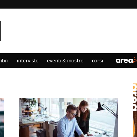
libri
interviste
eventi & mostre
corsi