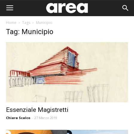
Home
Tags
Municipio
Tag: Municipio
Essenziale Magistretti
Chiara Scalco
-
27 Marzo 2019
Area I