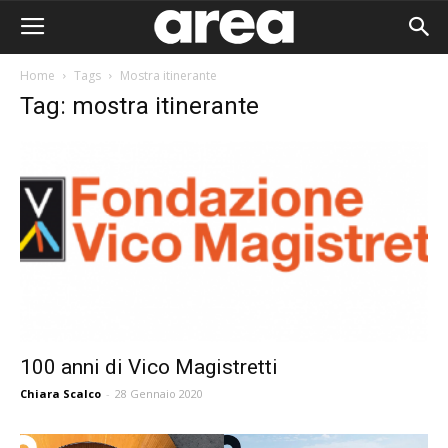
Home
Tags
Mostra itinerante
Tag: mostra itinerante
100 anni di Vico Magistretti
Chiara Scalco
-
28 Gennaio 2020
Area I