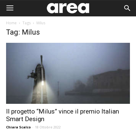
Home
Tags
Milus
Tag: Milus
Il progetto “Milus” vince il premio Italian
Smart Design
Area I
Chiara Scalco
-
18 Ottobre 2022