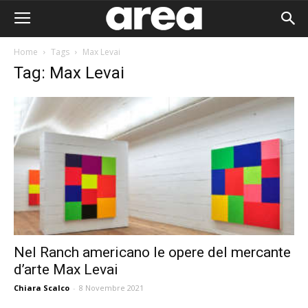
Home
Tags
Max Levai
Tag: Max Levai
Nel Ranch americano le opere del mercante
d’arte Max Levai
Area I
Chiara Scalco
-
8 Novembre 2021