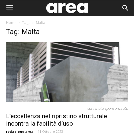
Home
Tags
Malta
Tag: Malta
contenuto sponsorizzato
L’eccellenza nel ripristino strutturale
incontra la facilità d’uso
Area I
redazione area
-
11 Ottobre 2023