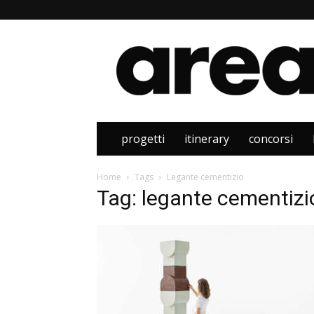
Area
progetti
itinerary
concorsi
Home
Tags
Legante cementizio
Tag: legante cementizi