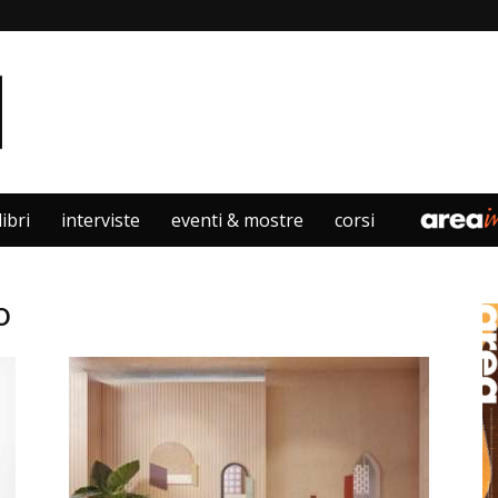
libri
interviste
eventi & mostre
corsi
o