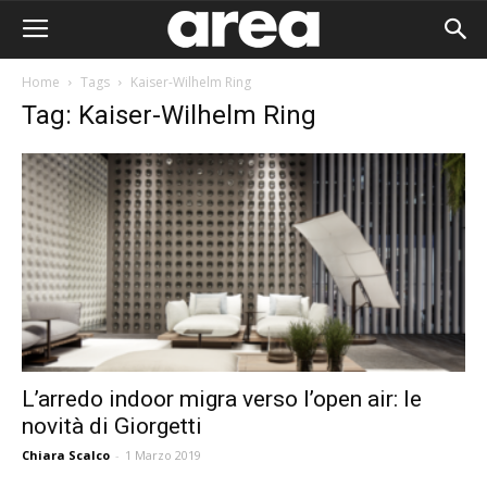
Home
Tags
Kaiser-Wilhelm Ring
Tag: Kaiser-Wilhelm Ring
L’arredo indoor migra verso l’open air: le
novità di Giorgetti
Area I
Chiara Scalco
-
1 Marzo 2019