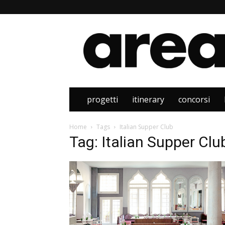
Area
progetti
itinerary
concorsi
Home
Tags
Italian Supper Club
Tag: Italian Supper Clu