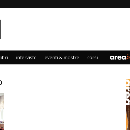
libri
interviste
eventi & mostre
corsi
b