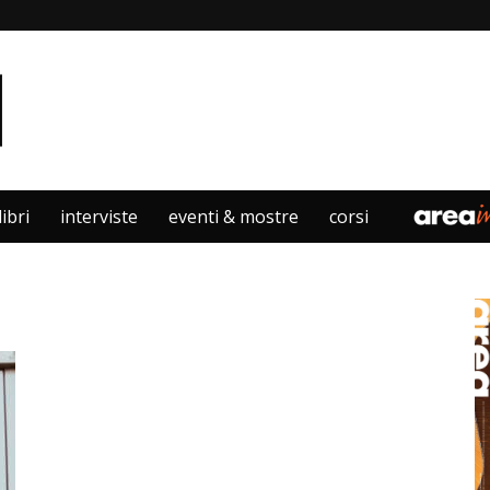
libri
interviste
eventi & mostre
corsi