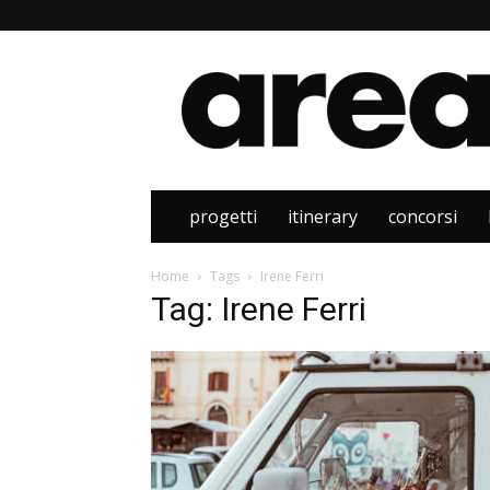
Area
progetti
itinerary
concorsi
Home
Tags
Irene Ferri
Tag: Irene Ferri