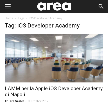
Home
Tags
IOS Developer Academy
Tag: iOS Developer Academy
LAMM per la Apple iOS Developer Academy
di Napoli
Area I
Chiara Scalco
-
30 Ottobre 2017