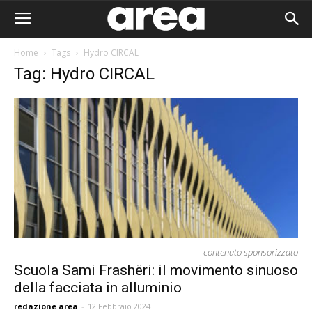
Home
Tags
Hydro CIRCAL
Tag: Hydro CIRCAL
contenuto sponsorizzato
Scuola Sami Frashëri: il movimento sinuoso
della facciata in alluminio
Area I
redazione area
-
12 Febbraio 2024