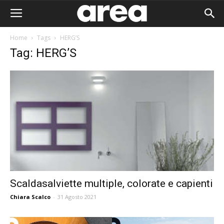
Home
Tags
HERG’S
Tag: HERG’S
Scaldasalviette multiple, colorate e capienti
Chiara Scalco
-
31 Agosto 2021
Area I