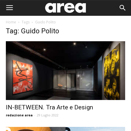
Home
Tags
Guido Polito
Tag: Guido Polito
IN-BETWEEN. Tra Arte e Design
redazione area
-
29 Luglio 2022
Area I