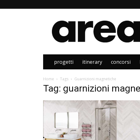
Area
progetti
itinerary
concorsi
Home
Tags
Guarnizioni magnetiche
Tag: guarnizioni magne