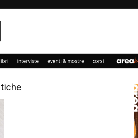
libri
interviste
eventi & mostre
corsi
tiche