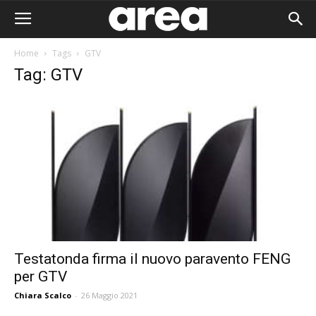
Home
Tags
GTV
Tag: GTV
Testatonda firma il nuovo paravento FENG
per GTV
Area I
Chiara Scalco
-
26 Maggio 2021