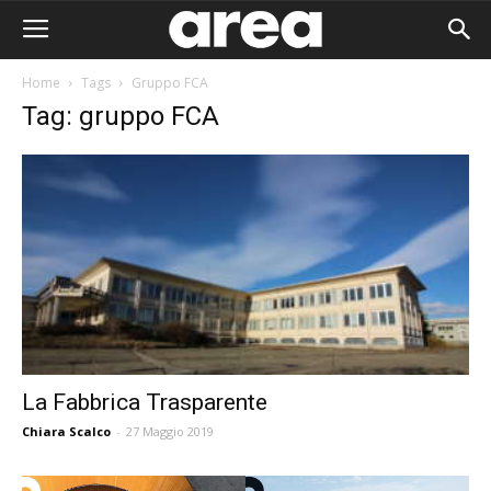
Home
Tags
Gruppo FCA
Tag: gruppo FCA
La Fabbrica Trasparente
Chiara Scalco
-
27 Maggio 2019
Area I