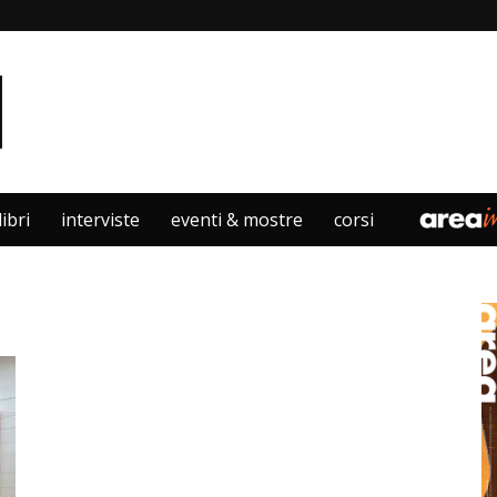
libri
interviste
eventi & mostre
corsi