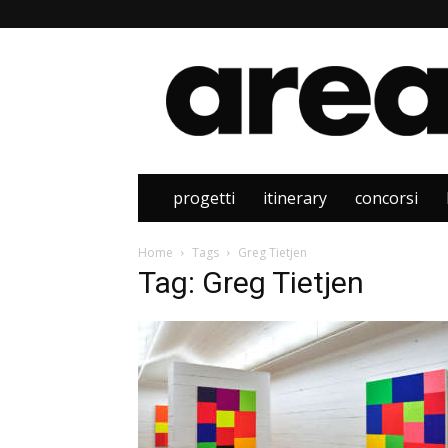
Area
progetti
itinerary
concorsi
Home
Tags
Greg Tietjen
Tag: Greg Tietjen