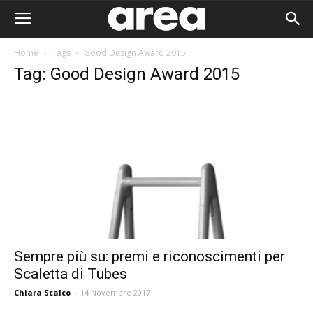
Home
Tags
Good Design Award 2015
Tag: Good Design Award 2015
Sempre più su: premi e riconoscimenti per
Scaletta di Tubes
Area I
Chiara Scalco
-
14 Novembre 2017