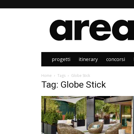
Area
progetti
itinerary
concorsi
Home
Tags
Globe Stick
Tag: Globe Stick