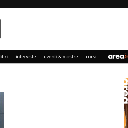
libri
interviste
eventi & mostre
corsi