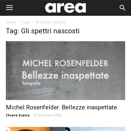
Home
Tags
Gli spettri nascosti
Tag: Gli spettri nascosti
Michel Rosenfelder. Bellezze inaspettate
Chiara Scalco
-
23 Dicembre 2020
Area I