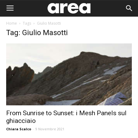
Home
Tags
Giulio Masotti
Tag: Giulio Masotti
From Sunrise to Sunset: i Mesh Panels sul
ghiacciaio
Area I
Chiara Scalco
-
9 Novembre 2021