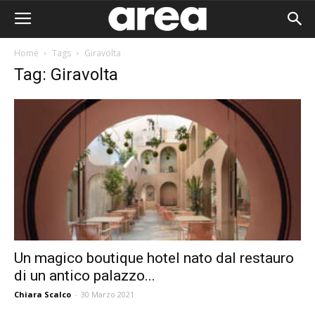
Home
Tags
Giravolta
Tag: Giravolta
Un magico boutique hotel nato dal restauro
di un antico palazzo...
Area I
Chiara Scalco
-
30 Marzo 2021