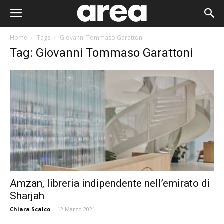
Home
Tags
Giovanni Tommaso Garattoni
Tag: Giovanni Tommaso Garattoni
Amzan, libreria indipendente nell’emirato di
Sharjah
Area I
Chiara Scalco
-
12 Marzo 2021