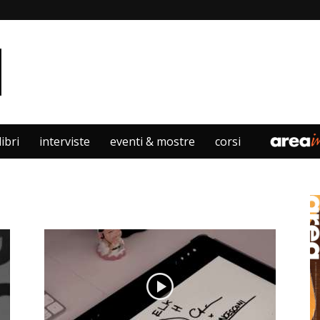
libri
interviste
eventi & mostre
corsi