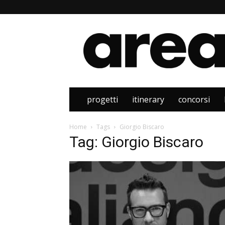
Area
progetti
itinerary
concorsi
Home
Tags
Giorgio Biscaro
Tag: Giorgio Biscaro