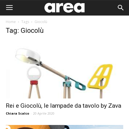
Home
Tags
Giocolù
Tag: Giocolù
Rei e Giocolù, le lampade da tavolo by Zava
Chiara Scalco
-
20 Aprile 2020
Area I