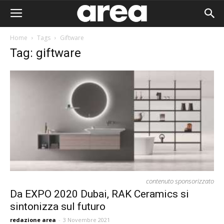
Home
Tags
Giftware
Tag: giftware
contenuto sponsorizzato
Da EXPO 2020 Dubai, RAK Ceramics si
sintonizza sul futuro
Area I
redazione area
-
3 Novembre 2021