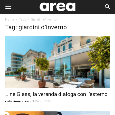
Home
Tags
Giardini d’inverno
Tag: giardini d’inverno
Line Glass, la veranda dialoga con l’esterno
redazione area
-
3 Marzo 2022
Area I