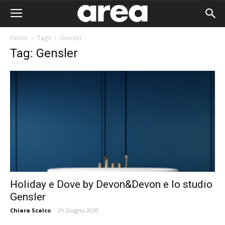
Home
Tags
Gensler
Tag: Gensler
Holiday e Dove by Devon&Devon e lo studio
Gensler
Area I
Chiara Scalco
-
29 Giugno 2020