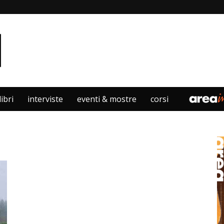
libri
interviste
eventi & mostre
corsi