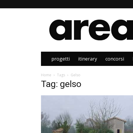
Area
progetti
itinerary
concorsi
Home
Tags
Gelso
Tag: gelso