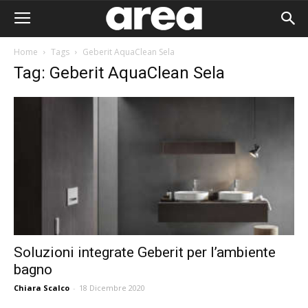
Home
Tags
Geberit AquaClean Sela
Tag: Geberit AquaClean Sela
Soluzioni integrate Geberit per l’ambiente
bagno
Area I
Chiara Scalco
-
18 Dicembre 2020