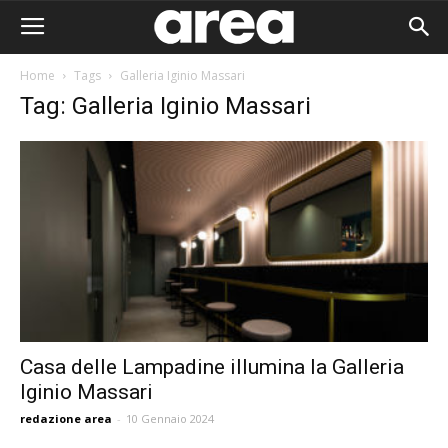
Home
Tags
Galleria Iginio Massari
Tag: Galleria Iginio Massari
Casa delle Lampadine illumina la Galleria
Iginio Massari
Area I
redazione area
-
10 Gennaio 2024