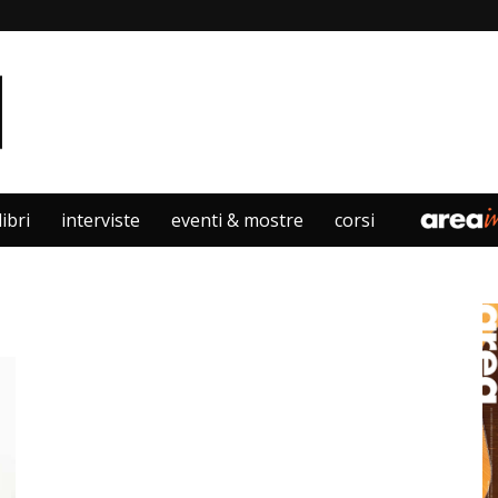
libri
interviste
eventi & mostre
corsi