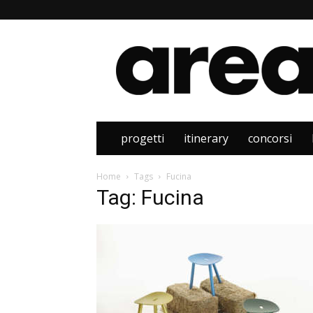
Area
progetti
itinerary
concorsi
Home
Tags
Fucina
Tag: Fucina