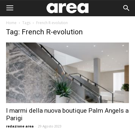
Home
Tags
French R-evolution
Tag: French R-evolution
I marmi della nuova boutique Palm Angels a
Parigi
Area I
redazione area
-
29 Agosto 2023