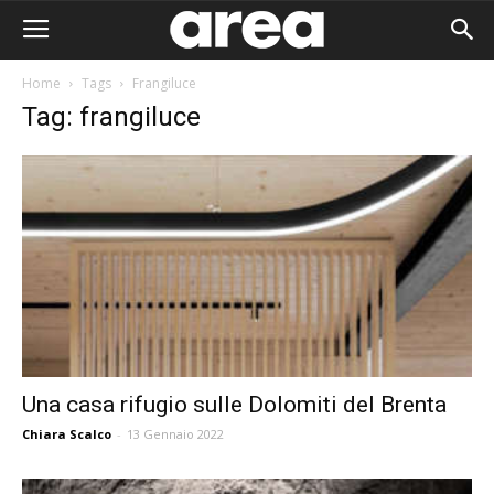
Home
Tags
Frangiluce
Tag: frangiluce
Una casa rifugio sulle Dolomiti del Brenta
Chiara Scalco
-
13 Gennaio 2022
Area I