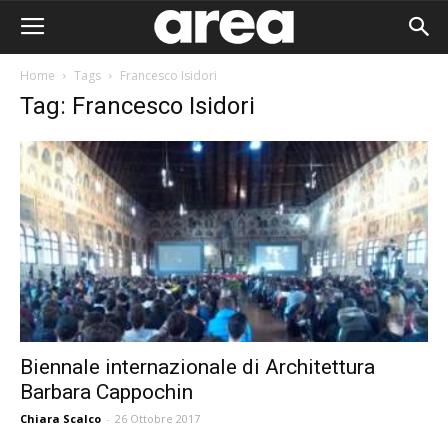
Home
Tags
Francesco Isidori
Tag: Francesco Isidori
Biennale internazionale di Architettura
Barbara Cappochin
Area I
Chiara Scalco
-
26 Ottobre 2017