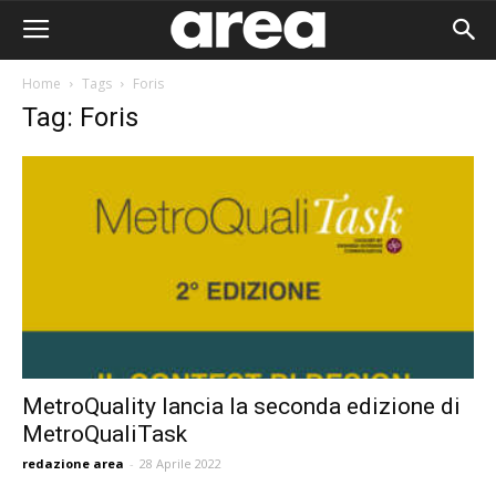
Home
Tags
Foris
Tag: Foris
MetroQuality lancia la seconda edizione di
MetroQualiTask
Area I
redazione area
-
28 Aprile 2022