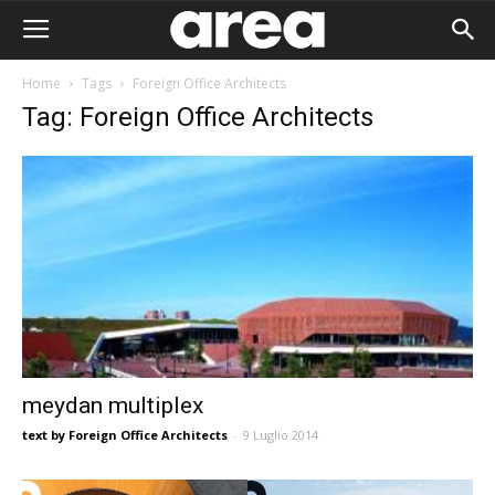
Home
Tags
Foreign Office Architects
Tag: Foreign Office Architects
meydan multiplex
text by Foreign Office Architects
-
9 Luglio 2014
Area I