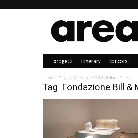
Area
progetti
itinerary
concorsi
Home
Tags
Fondazione Bill & Melinda Gates
Tag: Fondazione Bill &