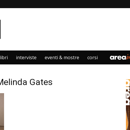
libri
interviste
eventi & mostre
corsi
 Melinda Gates