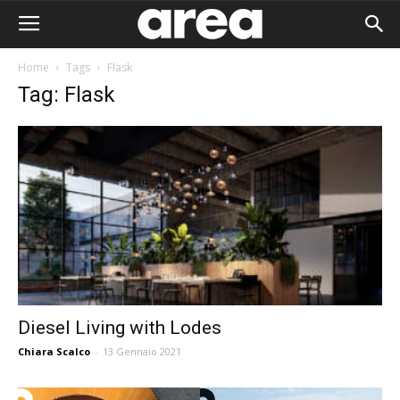
Home
Tags
Flask
Tag: Flask
Diesel Living with Lodes
Chiara Scalco
-
13 Gennaio 2021
Area I