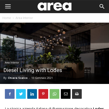
Home
Area Interior
Area Interior
Diesel Living with Lodes
By
Chiara Scalco
-
13 Gennaio 2021
Area I
La storica azienda italiana di illuminazione decorativa
Lodes