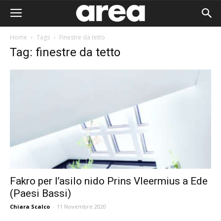
Home
Tags
Finestre da tetto
Tag: finestre da tetto
Fakro per l’asilo nido Prins Vleermius a Ede
(Paesi Bassi)
Area I
Chiara Scalco
-
11 Novembre 2020