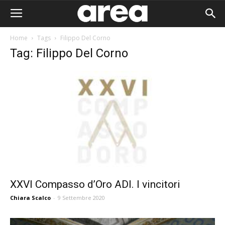
Home
Tags
Filippo Del Corno
Tag: Filippo Del Corno
XXVI Compasso d’Oro ADI. I vincitori
Chiara Scalco
-
9 Settembre 2020
Area I