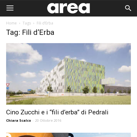
Home
Tags
Fili d’Erba
Tag: Fili d’Erba
Cino Zucchi e i “fili d’erba” di Pedrali
Chiara Scalco
-
20 Ottobre 2016
Area I