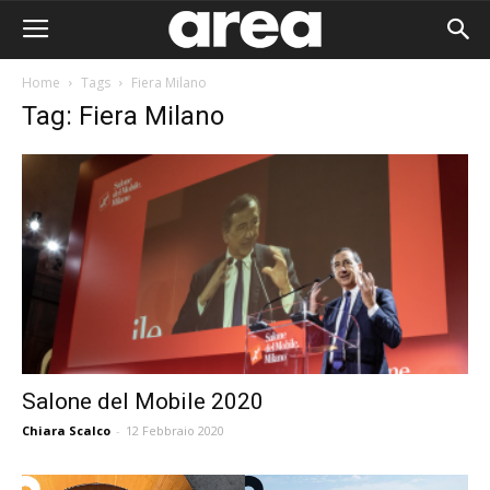
Home
Tags
Fiera Milano
Tag: Fiera Milano
Salone del Mobile 2020
Chiara Scalco
-
12 Febbraio 2020
Area I