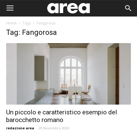
Home
Tags
Fangorosa
Tag: Fangorosa
Un piccolo e caratteristico esempio del
barocchetto romano
Area I
redazione area
-
20 Novembre 2024