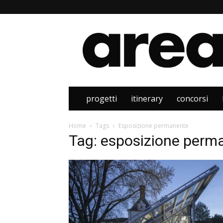
Area
progetti
itinerary
concorsi
Home
Tags
Esposizione permanente
Tag: esposizione perm