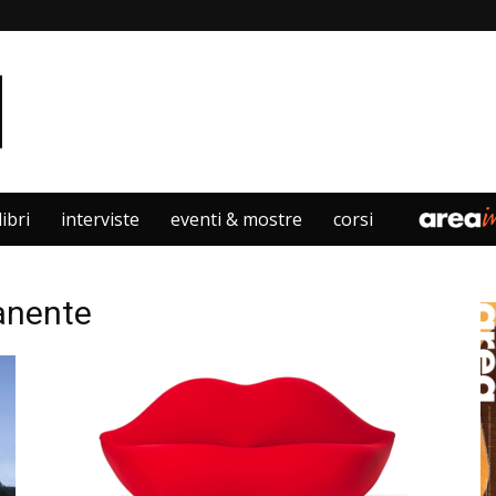
libri
interviste
eventi & mostre
corsi
anente