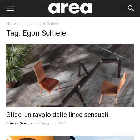
Home
Tags
Egon Schiele
Tag: Egon Schiele
Glide, un tavolo dalle linee sensuali
Chiara Scalco
-
23 Dicembre 2021
Area I